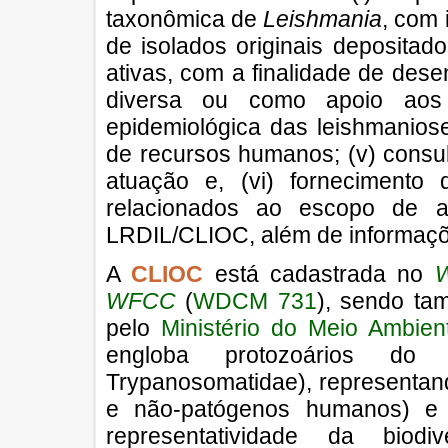
taxonômica de
Leishmania
, com 
de isolados originais depositados
ativas, com a finalidade de dese
diversa ou como apoio aos ó
epidemiológica das leishmanioses
de recursos humanos; (v) consult
atuação e, (vi) fornecimento
relacionados ao escopo de at
LRDIL/CLIOC, além de informaçõ
A
CLIOC
está cadastrada no
W
WFCC
(
WDCM 731
), sendo ta
pelo
Ministério do Meio Ambie
engloba protozoários d
Trypanosomatidae), representan
e não-patógenos humanos) e g
representatividade da biod