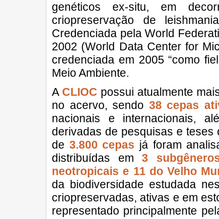
genéticos ex-situ, em deco
criopreservação de leishmani
Credenciada pela World Federati
2002 (World Data Center for M
credenciada em 2005 “como fiel 
Meio Ambiente.
A
CLIOC
possui atualmente mai
no acervo, sendo
38 cepas at
nacionais e internacionais, a
derivadas de pesquisas e teses 
de
3.800 cepas
já foram anali
distribuídas em
3 subgênero
neotropicais e 11 do Velho Mu
da biodiversidade estudada ne
criopreservadas, ativas e em es
representado principalmente pe