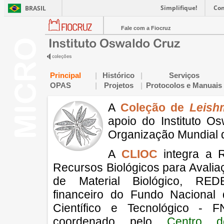
Simplifique!
Co
BRASIL
Fale com a Fiocruz
Principal
|
Histórico
|
Serviços
OPAS
|
Projetos
|
Protocolos e Manuais
A
Coleção de
Leish
apoio do Instituto 
Organização Mundial 
A
CLIOC
integra a 
Recursos Biológicos para Avali
de Material Biológico, RE
financeiro do Fundo Nacional
Científico e Tecnológico - 
coordenado pelo
Centro 