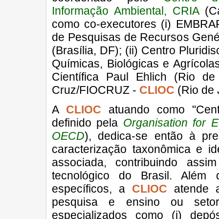
Informação Ambiental, CRIA
(Ca
como co-executores (i) EMBRAP
de Pesquisas de Recursos Genét
(Brasília, DF); (ii) Centro Plurid
Químicas, Biológicas e Agrícolas
Científica Paul Ehlich (Rio de
Cruz/FIOCRUZ -
CLIOC
(Rio de 
A
CLIOC
atuando como "Centr
definido pela
Organisation for 
OECD
), dedica-se então à pre
caracterização taxonômica e id
associada, contribuindo assi
tecnológico do Brasil. Além 
específicos, a
CLIOC
atende a
pesquisa e ensino ou setore
especializados como (i) dep